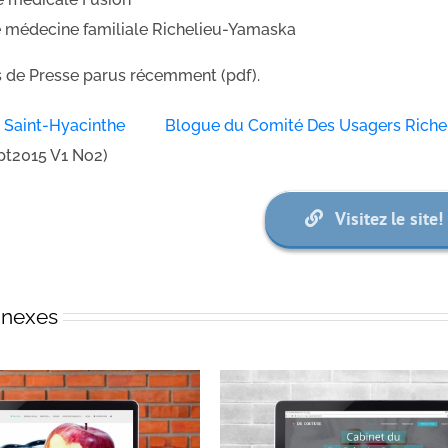
de médecine familiale Richelieu-Yamaska
es de Presse parus récemment (pdf).
e Saint-Hyacinthe
Blogue du Comité Des Usagers Rich
pt2015 V1 No2)
Visitez le site!
nnexes