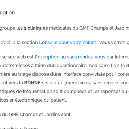
ription
egroupe les
2 cliniques
médicales du GMF Champs et Jardins 
d’oeil à la section
Conseils pour votre enfant
, vous verrez, 
 se site web est l’
inscription au sans rendez-vous
par Interne
-déterminées à l’aide d’un questionnaire médicale. Le site 
firmière au triage dispose d’une interface conviviale pour co
ient vers la
BONNE
ressource (médecin du sans rendez-vous, 
istiques de fréquentation sont compilées et les réponses au
ossier électronique du patient.
es du GMF Champs et Jardins sont:
e médicale Fusion