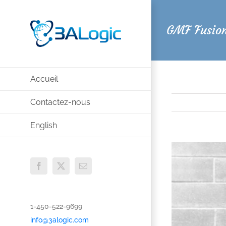
Passer
au
GMF Fusio
contenu
Accueil
Contactez-nous
English
View
Larger
Facebook
X
Email
Image
1-450-522-9699
info@3alogic.com