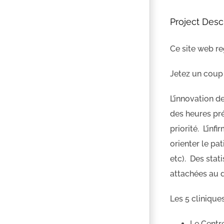
Project Desc
Ce site web r
Jetez un coup 
L’innovation de
des heures pré
priorité. L’in
orienter le pat
etc). Des stat
attachées au d
Les 5 cliniqu
Le Centr