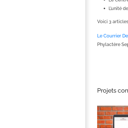
L’unité 
Voici 3 articl
Le Courrier D
Phylactère Se
Projets co