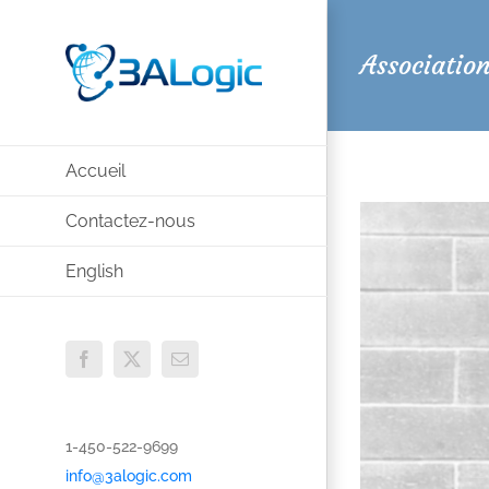
Passer
au
Associatio
contenu
Accueil
Contactez-nous
English
Facebook
X
Email
1-450-522-9699
info@3alogic.com