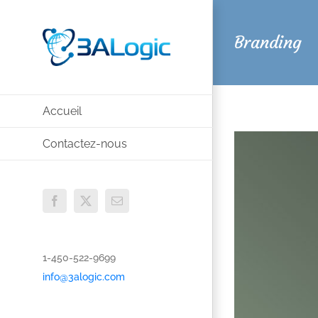
Passer
au
Branding
contenu
Accueil
Contactez-nous
Facebook
X
Email
1-450-522-9699
info@3alogic.com