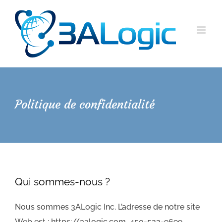
Skip
to
content
Politique de confidentialité
Qui sommes-nous ?
Nous sommes 3ALogic Inc. L’adresse de notre site
Web est : https://3alogic.com 450-522-9699.